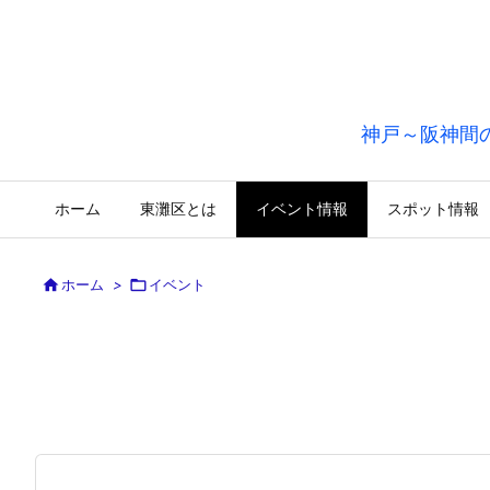
神戸～阪神間
ホーム
東灘区とは
イベント情報
スポット情報

ホーム
>

イベント