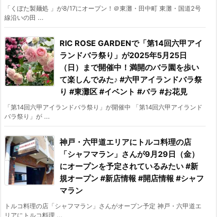
「くぼた製麺処 」が8/17にオープン！＠東灘・田中町 東灘・国道2号
線沿いの田 ...
RIC ROSE GARDENで「第14回六甲アイ
ランドバラ祭り」が2025年5月25日
（日）まで開催中！満開のバラ園を歩い
て楽しんでみた♪ #六甲アイランドバラ祭
り #東灘区 #イベント #バラ #お花見
「第14回六甲アイランドバラ祭り」が開催中 「第14回六甲アイランド
バラ祭り」が ...
神戸・六甲道エリアにトルコ料理の店
「シャフマラン」さんが9月29日（金）
にオープンを予定されているみたい #新
規オープン #新店情報 #開店情報 #シャフ
マラン
トルコ料理の店「シャフマラン」さんがオープン予定 神戸・六甲道エ
リアにトルコ料理 ...