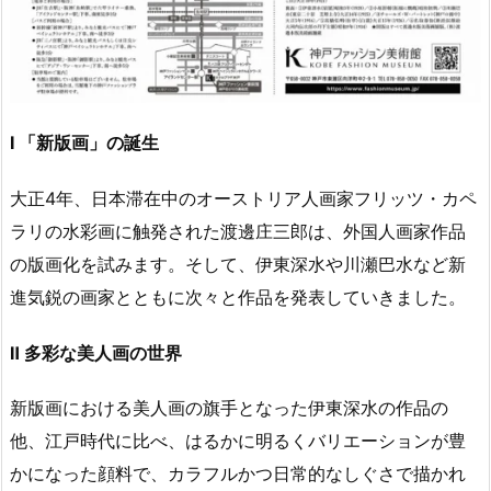
Ⅰ 「新版画」の誕生
大正4年、日本滞在中のオーストリア人画家フリッツ・カペ
ラリの水彩画に触発された渡邊庄三郎は、外国人画家作品
の版画化を試みます。そして、伊東深水や川瀬巴水など新
進気鋭の画家とともに次々と作品を発表していきました。
Ⅱ 多彩な美人画の世界
新版画における美人画の旗手となった伊東深水の作品の
他、江戸時代に比べ、はるかに明るくバリエーションが豊
かになった顔料で、カラフルかつ日常的なしぐさで描かれ