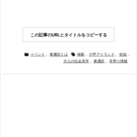
この記事のURLとタイトルをコピーする

イベント
,
東灘区とは

体験
,
六甲アイランド
,
告知
,
大人の社会見学
,
東灘区
,
耳寄り情報