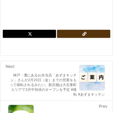
Next
神戸・灘にあるお弁当店「あずまキッチ
ン」さんが2月20日（金）までの営業をも
って移転されるみたい。新店舗は大石東町
エリアで3月中旬頃のオープンを予定 #移
転 #あずまキッチン
Prev