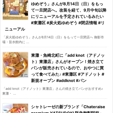
ゆめぞう」さんが8月14日（日）をもっ
て一旦閉店へ。改装を経て、9月中旬以降
にリニューアルを予定されているみたい
#東灘区 #炭火処ゆめぞう #閉店情報 #リ
ニューアル
「炭火処ゆめぞう」さんが8月14日（日）をもって一旦閉店へ 御影市
場・旨水館内に ...
東灘・魚崎北町に「add knot（アドノッ
ト）東灘店」さんがオープン！焼き立て
パンが販売されているので、おやつに買
って食べてみた♪ #東灘区 #アドノット #
新規オープン #addknot #パン
「add knot（アドノット）東灘店」さんの焼き立てパンがおすすめ♪
東灘・ ...
シャトレーゼの新ブランド「Chateraise