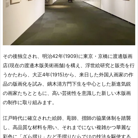
その後独立され、明治42年(1909)に東京・京橋に渡邊版画
店(現在の渡邊木版美術画舗)を構え、浮世絵研究と販売を行
うかたわら、大正4年(1915)から、来日した外国人画家の作
品の版画化を試み、鏑木清方門下生を中心とした新進気鋭
の画家たちとともに、高い芸術性を意識した新しい木版画
の制作に取り組みます。
江戸時代に確立された絵師、彫師、摺師の協業体制を踏襲
し、高品質な材料を用い、それまでにない複雑かつ華麗な
彩色に「ざら摺り」など手摺りならではの技法を駆使する