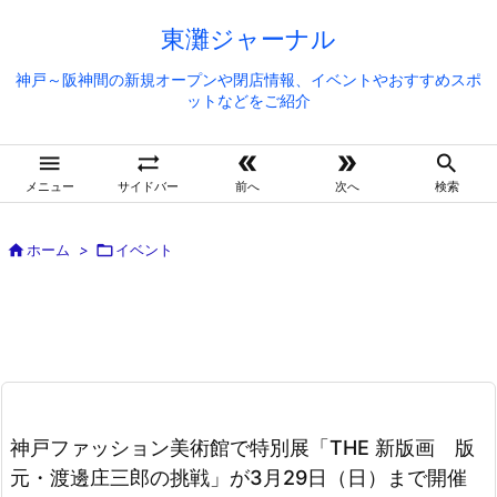
東灘ジャーナル
神戸～阪神間の新規オープンや閉店情報、イベントやおすすめスポ
ットなどをご紹介





メニュー
サイドバー
前へ
次へ
検索

ホーム
>

イベント
神戸ファッション美術館で特別展「THE 新版画 版
元・渡邊庄三郎の挑戦」が3月29日（日）まで開催