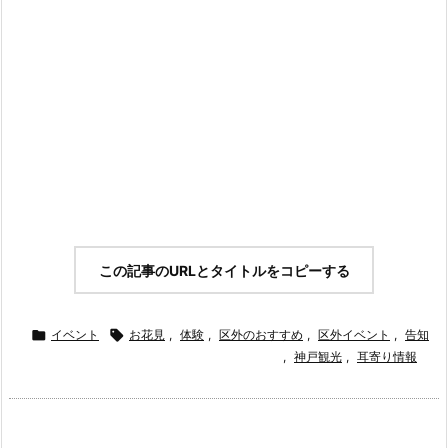
この記事のURLとタイトルをコピーする

イベント

お花見
,
体験
,
区外のおすすめ
,
区外イベント
,
告知
,
神戸観光
,
耳寄り情報