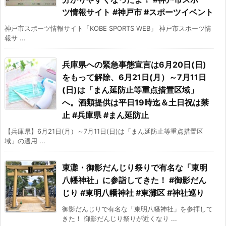
ツ情報サイト #神戸市 #スポーツイベント
神戸市スポーツ情報サイト「KOBE SPORTS WEB」 神戸市スポーツ情
報サ ...
兵庫県への緊急事態宣言は6月20日(日)
をもって解除、6月21日(月）～7月11日
(日)は「まん延防止等重点措置区域」
へ。酒類提供は平日19時迄＆土日祝は禁
止 #兵庫県 #まん延防止
【兵庫県】6月21日(月）～7月11日(日)は「まん延防止等重点措置区
域」の適用 ...
東灘・御影だんじり祭りで有名な「東明
八幡神社」に参詣してきた！ #御影だん
じり #東明八幡神社 #東灘区 #神社巡り
御影だんじりで有名な「東明八幡神社」を参拝して
きた！ 御影だんじり祭りが近くなり ...