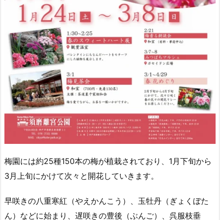
梅園には約25種150本の梅が植栽されており、1月下旬から
3月上旬にかけて次々と開花していきます。
早咲きの八重寒紅（やえかんこう）、玉牡丹（ぎょくぼた
ん）などに始まり、遅咲きの豊後（ぶんご）、呉服枝垂