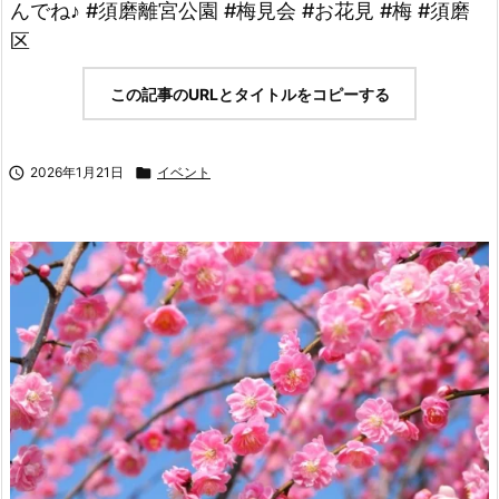
んでね♪ #須磨離宮公園 #梅見会 #お花見 #梅 #須磨
区
この記事のURLとタイトルをコピーする

2026年1月21日

イベント