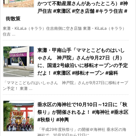
かつて不動産屋さんがあったところ）#神
戸住吉 #東灘区 #空き店舗 #キララ住吉 #
街散策
東灘・KiLaLa（キララ）住吉南側に空き店舗 東灘・KiLaLa（キララ）
住吉 ...
東灘・甲南山手「ママとこどものはいし
ゃさん 神戸院」さんが9月27日（月）
に、国道2号線沿いに移転オープンの予定
だよ！ #東灘区 #移転オープン #歯科
「ママとこどものはいしゃさん 神戸院」さんが9月27日に移転オープ
ン予定！ 東灘 ...
垂水区の海神社で10月10日～12日に「秋
祭り」が開催されるよ！ #海神社 #垂水区
#秋祭り #神輿
「平成29年度秋祭り」の開催＠海神社 垂水区の海
神社で、10月10日から12日に ...