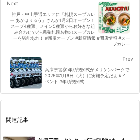
Next
神戸・中山手通エリアに「札幌スープカレ
ー あかほりゅう」さんが1月3日オープン！
スープ4種類、メイン5種類からお好きな組
み合わせで♪沖縄発札幌名物のスープカレ
ーを堪能あれ！ #新規オープン #新店情報 #開店情報 #スー
プカレー
Prev
兵庫県警察 年頭視閲式がメリケンパークで
2026年1月6日（火）に実施予定だよ #イ
ベント #年頭視閲式
関連記事