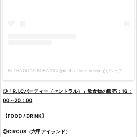
IN THA DOOR BREWING(@in_tha_door_brewing)がシェアした投稿
◎「R.I.Cパーティー（セントラル）」飲食物の販売：16：
00～20：00
【FOOD / DRINK】
◎CIRCUS（六甲アイランド）