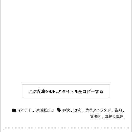
この記事のURLとタイトルをコピーする

イベント
,
東灘区とは

体験
,
便利
,
六甲アイランド
,
告知
,
東灘区
,
耳寄り情報