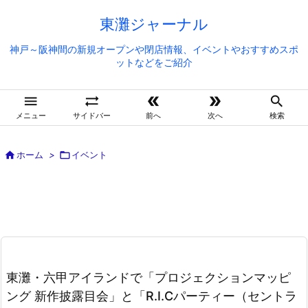
東灘ジャーナル
神戸～阪神間の新規オープンや閉店情報、イベントやおすすめスポ
ットなどをご紹介





メニュー
サイドバー
前へ
次へ
検索

ホーム
>

イベント
東灘・六甲アイランドで「プロジェクションマッピ
ング 新作披露目会」と「R.I.Cパーティー（セントラ