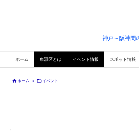
神戸～阪神間
ホーム
東灘区とは
イベント情報
スポット情報

ホーム
>

イベント