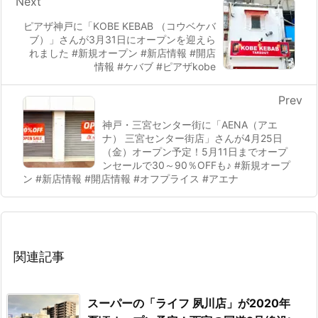
Next
ピアザ神戸に「KOBE KEBAB （コウベケバ
ブ）」さんが3月31日にオープンを迎えら
れました #新規オープン #新店情報 #開店
情報 #ケバブ #ピアザkobe
Prev
神戸・三宮センター街に「AENA（アエ
ナ） 三宮センター街店」さんが4月25日
（金）オープン予定！5月11日までオープ
ンセールで30～90％OFFも♪ #新規オープ
ン #新店情報 #開店情報 #オフプライス #アエナ
関連記事
スーパーの「ライフ 夙川店」が2020年