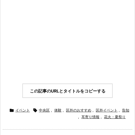
この記事のURLとタイトルをコピーする

イベント

中央区
,
体験
,
区外のおすすめ
,
区外イベント
,
告知
,
耳寄り情報
,
花火・夏祭り