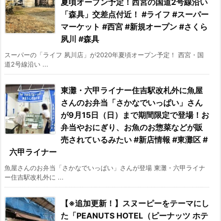
夏頃オープン予定！西宮の国道2号線沿い
「森具」交差点付近！ #ライフ #スーパー
マーケット #西宮 #新規オープン #さくら
夙川 #森具
スーパーの「ライフ 夙川店」が2020年夏頃オープン予定！ 西宮・国
道2号線沿い ...
東灘・六甲ライナー住吉駅改札外に魚屋
さんのお弁当「さかなでいっぱい」さん
が9月15日（日）まで期間限定で登場！お
弁当やおにぎり、お魚のお惣菜などが販
売されているみたい #新店情報 #東灘区 #
六甲ライナー
魚屋さんのお弁当「さかなでいっぱい」さんが登場 東灘・六甲ライナ
ー住吉駅改札外に ...
【※追加更新！】スヌーピーをテーマにし
た「PEANUTS HOTEL（ピーナッツ ホテ