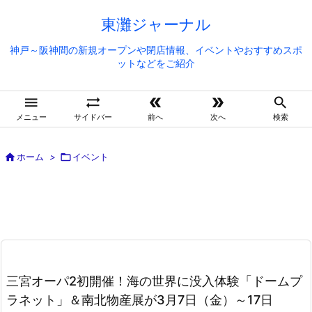
東灘ジャーナル
神戸～阪神間の新規オープンや閉店情報、イベントやおすすめスポ
ットなどをご紹介





メニュー
サイドバー
前へ
次へ
検索

ホーム
>

イベント
三宮オーパ2初開催！海の世界に没入体験「ドームプ
ラネット」＆南北物産展が3月7日（金）～17日