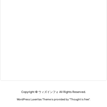
Copyright ©
ウィズインフォ
All Rights Reserved.
WordPress Luxeritas Theme is provided by "
Thought is free
".