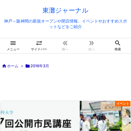
東灘ジャーナル
神戸～阪神間の新規オープンや閉店情報、イベントやおすすめスポ
ットなどをご紹介





メニュー
サイドバー
前へ
次へ
検索

ホーム
>

2016年3月
イベント